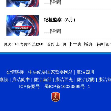
[详情]
......
纪检监察（8月）
[详情]
......
下一页
尾页
页次：1/3 每页25 总数68 首页 上一页
转到:
友情链接：
中央纪委国家监委网站
|
廉洁四川
嘉陵
|
廉洁阆中
|
廉洁南部
|
廉洁西充
|
廉洁仪陇
|
廉洁
ICP备案号：
蜀ICP备16033899号- 1