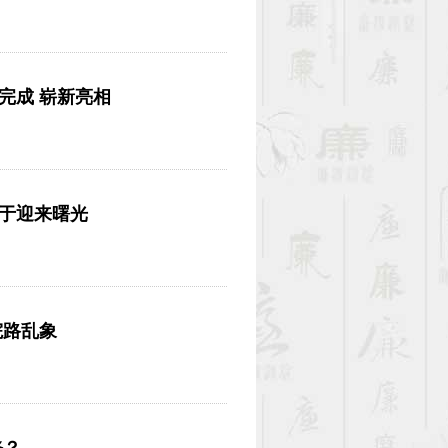
完成 崭新亮相
终于迎来曙光
院路乱象