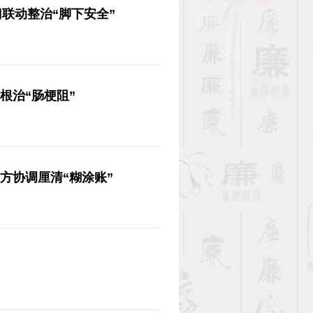
联动整治“脚下安全”
盼根治“肠梗阻”
多方协调厘清“糊涂账”