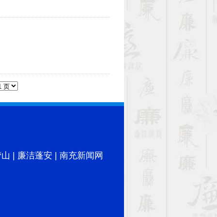
营山
|
廉洁蓬安
|
南充新闻网