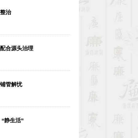
次整治
多方配合源头治理
时铺管解忧
 “静生活”